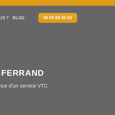
US ?
BLOG
06 95 86 65 83
-FERRAND
ance d’un service VTC