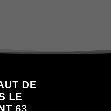
AUT DE
S LE
T 63