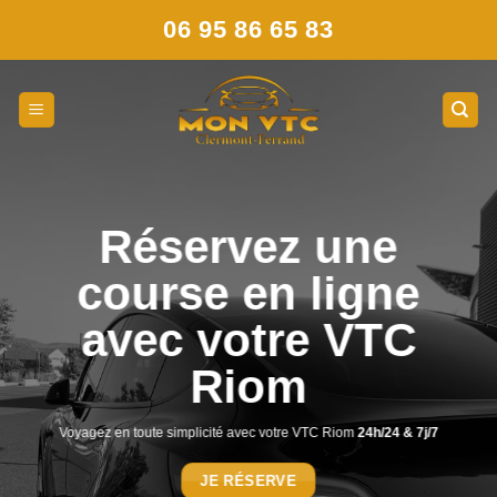
Skip
06 95 86 65 83
to
content
Réservez une
course en ligne
avec votre VTC
Riom
Voyagez en toute simplicité avec votre VTC Riom
24h/24 & 7j/7
JE RÉSERVE