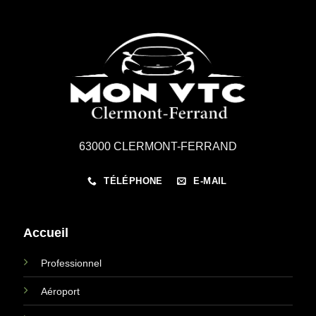
Bolt
en
toute
simplicité
63000 CLERMONT-FERRAND
TÉLÉPHONE
E-MAIL
Accueil
Professionnel
Aéroport