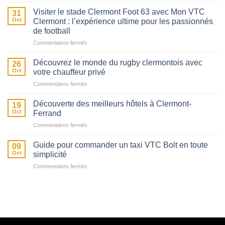
Ferrand
Visiter le stade Clermont Foot 63 avec Mon VTC
31
en
Oct
Clermont : l’expérience ultime pour les passionnés
Famille
de football
:
sur
Commentaires fermés
Des
Visiter
Loisirs
le
Adaptés
Découvrez le monde du rugby clermontois avec
26
stade
à
Oct
votre chauffeur privé
Clermont
Tous
sur
Commentaires fermés
Foot
les
Découvrez
63
Âges
le
avec
Découverte des meilleurs hôtels à Clermont-
et
19
monde
Mon
Tous
Oct
Ferrand
du
VTC
les
sur
Commentaires fermés
rugby
Clermont
Goûts
Découverte
clermontois
:
des
avec
Guide pour commander un taxi VTC Bolt en toute
l’expérience
09
meilleurs
votre
Oct
simplicité
ultime
hôtels
chauffeur
pour
sur
Commentaires fermés
à
privé
les
Guide
Clermont-
passionnés
pour
Ferrand
de
commander
football
un
taxi
VTC