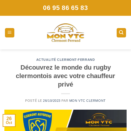
Skip
06 95 86 65 83
to
content
ACTUALITÉ CLERMONT-FERRAND
Découvrez le monde du rugby
clermontois avec votre chauffeur
privé
POSTÉ LE
26/10/2023
PAR
MON VTC CLERMONT
26
Oct